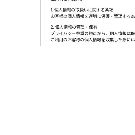
1. 個人情報の取扱いに関する条項
お客様の個人情報を適切に保護・管理する為
2. 個人情報の管理・保有
プライバシー尊重の観点から、個人情報は保
ご利用のお客様の個人情報を収集した際には
3. 個人情報の取得
個人情報を取得する際は、適切な範囲で適法
当サイトでは、次のような場合に必要な範囲
お問い合わせ
4. 個人情報の利用・提供
原則として次の項目に掲げる目的に利用する
(1) お客様へ提供するサービスにおいて利
(2) お客様よりお問い合わせいただいた
(3) お客様よりご請求いただいた各種資料
(4) サービスのご案内等、お客様に各種
(5) 利用状況に関する調査を実施し客観
(6) 必要に応じてお客様に連絡を行うため